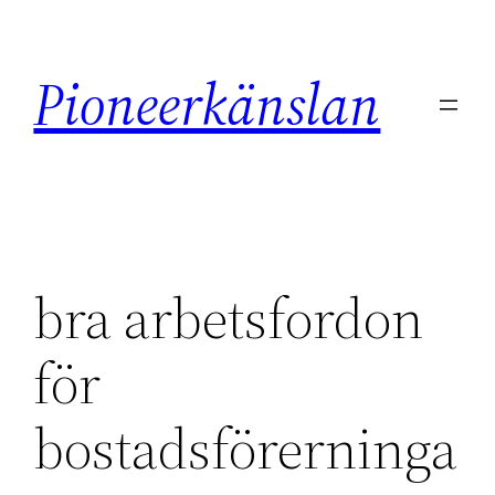
Hoppa
till
Pioneerkänslan
innehåll
bra arbetsfordon
för
bostadsförerninga