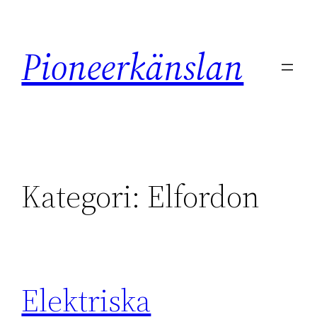
Hoppa
till
Pioneerkänslan
innehåll
Kategori:
Elfordon
Elektriska